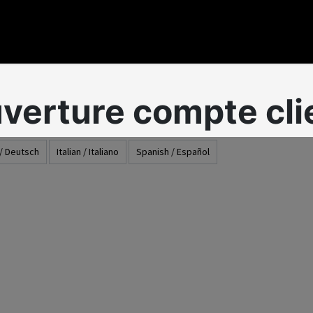
versos
Nuesros Productos
Nuestros servicios
verture compte cli